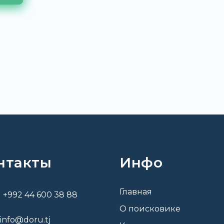
нтакты
Инфо
Главная
+992 44 600 38 88
О поисковике
info@doru.tj