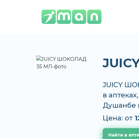
JUIC
JUICY ШО
в аптеках
Душанбе 
Цена: от
1
Найти в апт