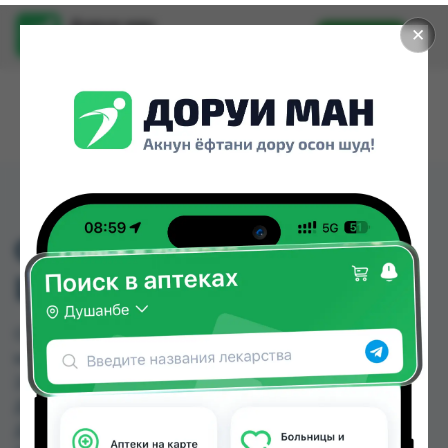
Доруи ман
✕
Установить
Найти лекарства стало еще легче.
СОЛПАДЕИН ФАСТ ТБ
ШИП 65МГ/500МГ №24
СОЛПАДЕИН ФАСТ ТБ ШИП 65МГ/500МГ №24
можно купить или заказать в аптеках, Аптека +
24/7, Аптека Алфавит, Дорухона Аптечка-TJ №3,
Дорухона Гулрухсор, Дорухона Инсоф,
Дорухонаи Ёқуб, Дусти Фарма по цене от 36.00