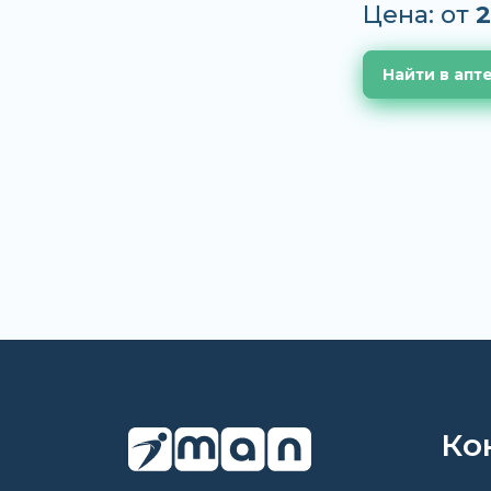
Цена: от
2
Найти в апт
Ко