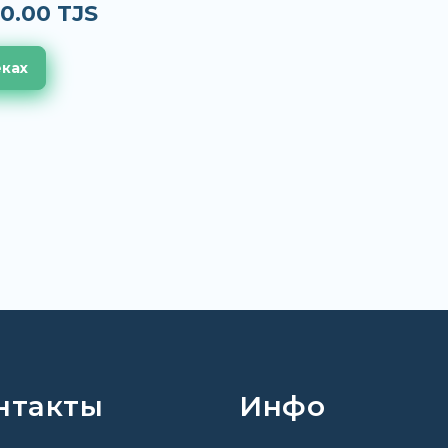
0.00 TJS
еках
нтакты
Инфо