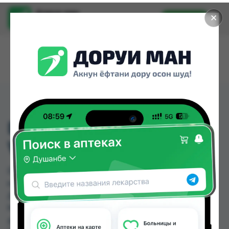
Доруи ман
✕
Установить
Найти лекарства стало еще легче.
DISCREET REG DEO
WATER LILY TP 8X60
DISCREET REG DEO WATER LILY TP 8X60 можно
купить или заказать в аптеках, Дору Фарм №2,
Дору Фарм №20, Нишон №1, Нишон №2, Нишон
№3, Самсон фарм, Эколайф по цене от 12.00 TJS
до 35.00 TJS в Душанбе и других городах