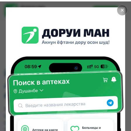
Доруи ман
✕
Установить
Найти лекарства стало еще легче.
КОЛГЕЙТ ЗУБ.П.
АНТИКАВИТИ
ФРШМИН100МЛ
КОЛГЕЙТ ЗУБ.П. АНТИКАВИТИ ФРШМИН100МЛ
можно купить или заказать в аптеках, Аслфарм
№1, Аслфарм №3, Аслфарм №6, Дору Фарм №2,
Дору Фарм №20, Дору Фарм №6, Мардон по