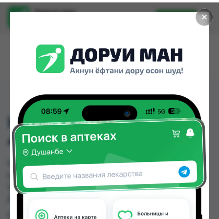
Доруи ман
✕
Установить
Найти лекарства стало еще легче.
H&S SOOTHING CARE
400ML
H&S SOOTHING CARE 400ML можно купить или
заказать в аптеках, Нишон №2, Нишон №3,
Эколайф по цене от 38.00 TJS до 46.00 TJS в
Душанбе и других городах Таджикистана
Цена: от
38.00 TJS