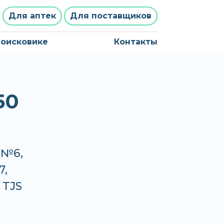
Для аптек
Для поставщиков
поисковике
Контакты
50
 №6,
7,
 TJS