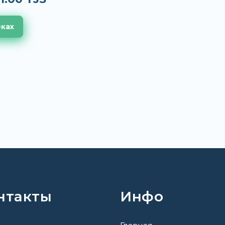
еках
нтакты
Инфо