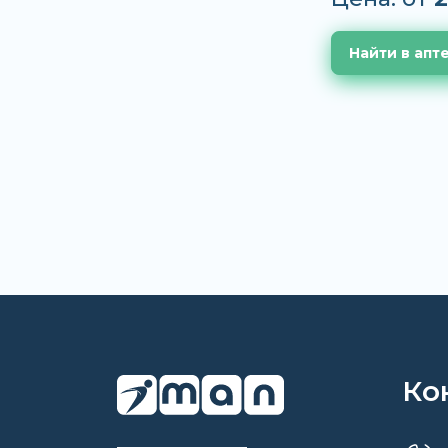
Найти в апт
Ко