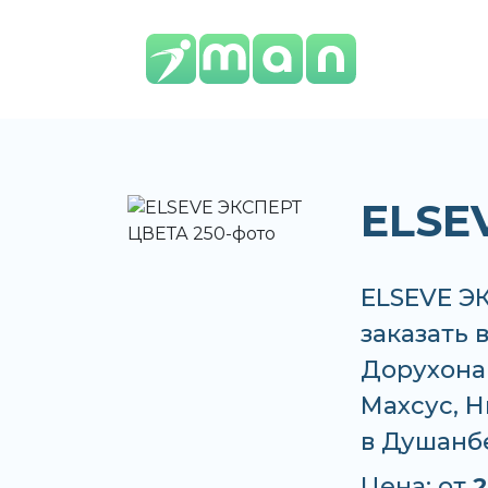
ELSE
ELSEVE Э
заказать 
Дорухона 
Махсус, Н
в Душанб
Цена: от
2