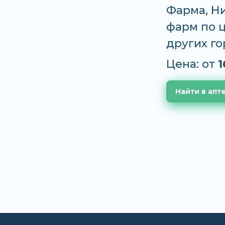
Фарма, Н
фарм по ц
других г
Цена: от
1
Найти в апт