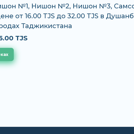
ишон №1, Нишон №2, Нишон №3, Самс
ене от 16.00 TJS до 32.00 TJS в Душанб
ородах Таджикистана
6.00 TJS
еках