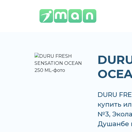
DURU
OCEA
DURU FRE
купить ил
№3, Экола
Душанбе 