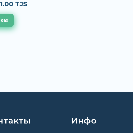
1.00 TJS
еках
нтакты
Инфо