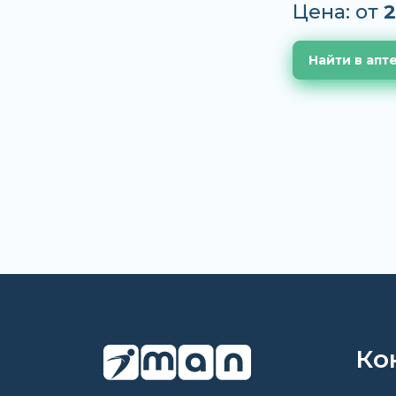
Цена: от
2
Найти в апт
Ко