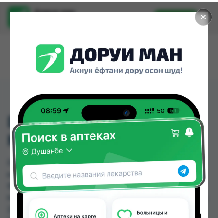
Доруи ман
✕
Установить
Найти лекарства стало еще легче.
DEONICA NATURE FOR
MEN СПРЕЙ 12*200МЛ
DEONICA NATURE FOR MEN СПРЕЙ 12*200МЛ
можно купить или заказать в аптеках, Дору
Фарм №20, Дору Фарм №6, Нишон №1, Нишон
№2, Нишон №3, Эколайф по цене от 19.00 TJS до
27.00 TJS в Душанбе и других городах