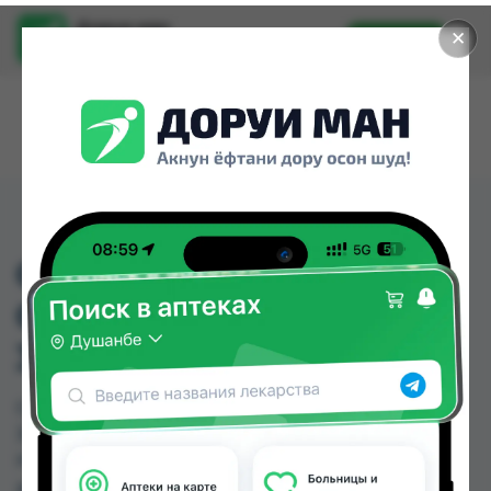
Доруи ман
✕
Установить
Найти лекарства стало еще легче.
CAREFREE ЕЖЕДНЕВН
САЛФЕТКИ FLEX FORM
30ШТ
CAREFREE ЕЖЕДНЕВН САЛФЕТКИ FLEX FORM
30ШТ можно купить или заказать в аптеках,
Нишон №3 по цене от 36.00 TJS в Душанбе и
других городах Таджикистана