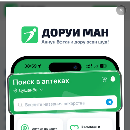
Доруи ман
✕
Установить
Найти лекарства стало еще легче.
NIVEA ШАМПУНЬ 250
МЛ
NIVEA ШАМПУНЬ 250 МЛ можно купить или
заказать в аптеках, Дору Фарм №6, Нишон №2,
Нишон №3 по цене от 18.00 TJS до 30.00 TJS в
Душанбе и других городах Таджикистана
Цена: от
18.00 TJS