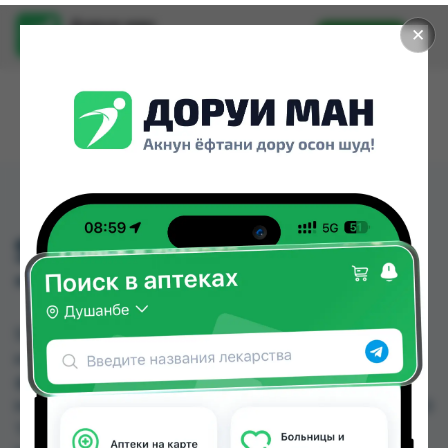
Доруи ман
✕
Установить
Найти лекарства стало еще легче.
SHOULDER SUPPORT
"TYNOR"
SHOULDER SUPPORT "TYNOR" можно купить
или заказать в аптеках, Дору Фарм №6, Дору
фарм №7, Мадад Фарм 156, Нишон №1, Нишон
№2, Нишон №3, Ориёнфарм-133 по цене от 40.00
TJS до 275.00 TJS в Душанбе и других городах