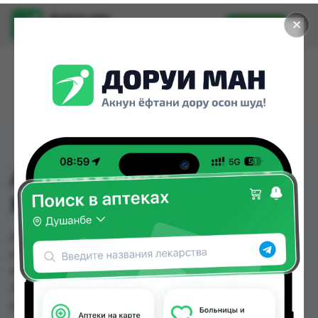
Доруи ман
✕
Установить
Найти лекарства стало еще легче.
ANKLE BRACE "TYNOR"
M
ANKLE BRACE "TYNOR" M можно купить или
заказать в аптеках, Дору Фарм №6, Дору фарм
№7, Мардон, Нишон №1, Нишон №2, Нишон №3,
Эколайф по цене от 25.00 TJS до 225.00 TJS в
Душанбе и других городах Таджикистана