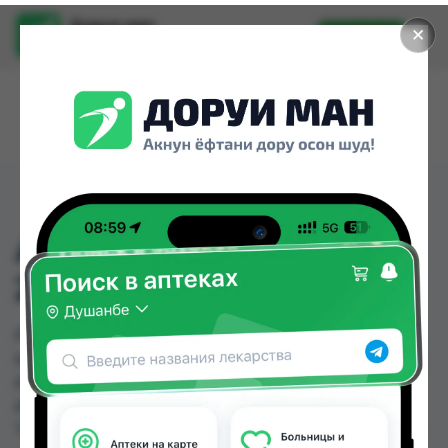
Доруи ман
✕
Установить
Найти лекарства стало еще легче.
АКТИЦЕФ ТБ
250МГ№12
АКТИЦЕФ ТБ 250МГ№12 можно купить или
заказать в аптеках, ASAPTEKA, Абубакри Карим,
АЗИЗ ВАКО , Алишер-К, Амирӣ, Аптека + 24/7,
Аптека Алфавит по цене от 69.00 TJS до 86.30
TJS в Душанбе и других городах Таджикистана