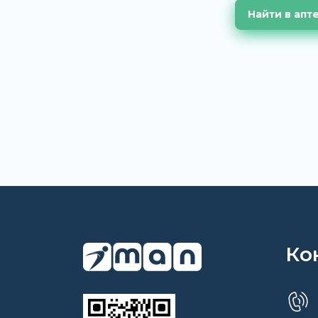
Найти в апт
Ко