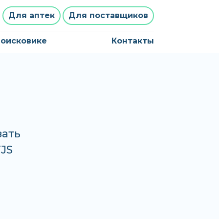
Для аптек
Для поставщиков
поисковике
Контакты
зать
TJS