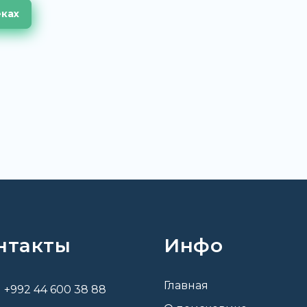
еках
нтакты
Инфо
Главная
+992 44 600 38 88