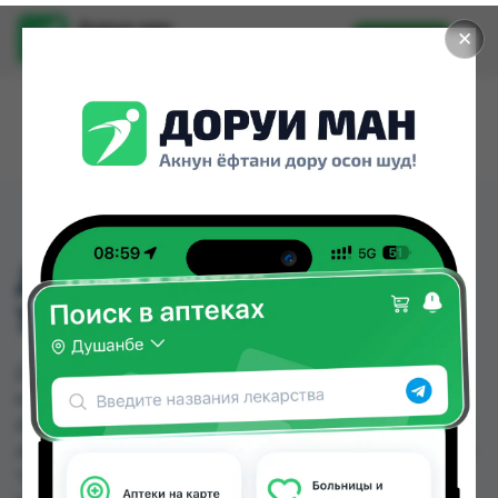
Доруи ман
✕
Установить
Найти лекарства стало еще легче.
ДЕМАЗОЛ КРЕМ Д/ВЕК
10МЛ ТУБА
ДЕМАЗОЛ КРЕМ Д/ВЕК 10МЛ ТУБА можно
купить или заказать в аптеках, Абубакри Карим,
Авиценна, АЗИЗ ВАКО , Алишер-К, Аптека + 24/7,
Аптека Алфавит, Аптека АХРОМ по цене от 41.00
TJS до 50.60 TJS в Душанбе и других городах