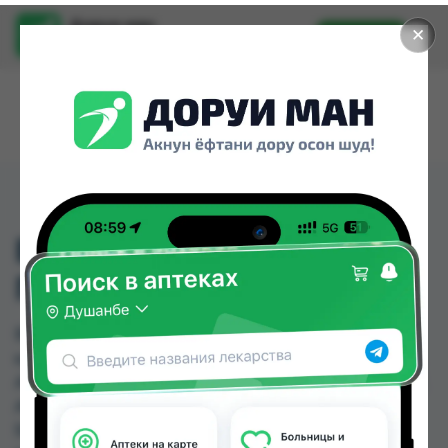
Доруи ман
✕
Установить
Найти лекарства стало еще легче.
ВЕНОДИОЛ-УЛЬТРА
ГЕЛЬ 50Г ТУБА
ВЕНОДИОЛ-УЛЬТРА ГЕЛЬ 50Г ТУБА можно
купить или заказать в аптеках, Абубакри Карим,
Авиценна, АЗИЗ ВАКО , Алишер-К, Аптека + 24/7,
Аптека Алфавит, Аптека оптовый 24 по цене от
50.40 TJS до 61.30 TJS в Душанбе и других