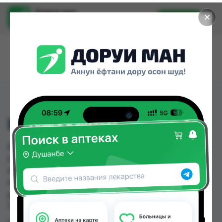
Доруи ман
✕
Установить
Найти лекарства стало еще легче.
БОНЕОСТ ТБ 150МГ №1
БОНЕОСТ ТБ 150МГ №1 можно купить или
заказать в аптеках, Абубакри Карим, Авиценна,
АЗИЗ ВАКО , Алишер-К, Аптека + 24/7, Аптека
Алфавит, Аптека Нур (Nur) по цене от 143.00 TJS
до 189.80 TJS в Душанбе и других городах
Таджикистана