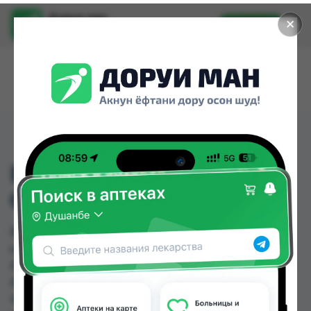
Доруи ман
✕
Установить
Найти лекарства стало еще легче.
ВИТАКАЛИС ПЛЮС
СИРОП 240МЛ
ВИТАКАЛИС ПЛЮС СИРОП 240МЛ можно
купить или заказать в аптеках, Абубакри Карим,
Авиценна, АЗИЗ ВАКО , Алишер-К, Аптека + 24/7,
Аптека Алфавит, Аптека оптовый 24 по цене от
40.00 TJS до 49.28 TJS в Душанбе и других