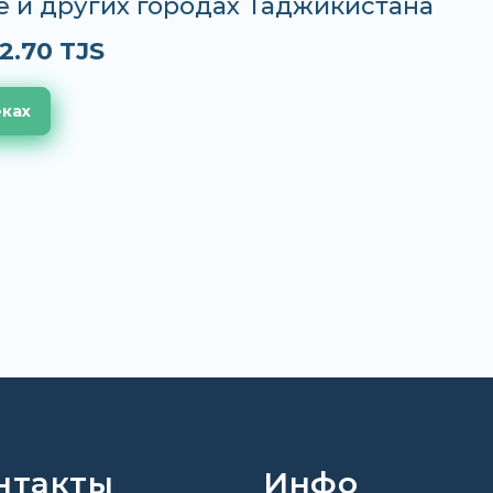
е и других городах Таджикистана
2.70 TJS
еках
нтакты
Инфо