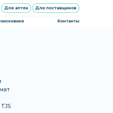
Для аптек
Для поставщиков
поисковике
Контакты
и
хмат
 TJS