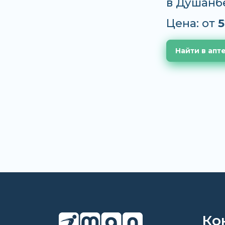
в Душанб
Цена: от
5
Найти в апт
Ко