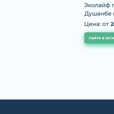
Эколайф п
Душанбе 
Цена: от
2
Найти в апт