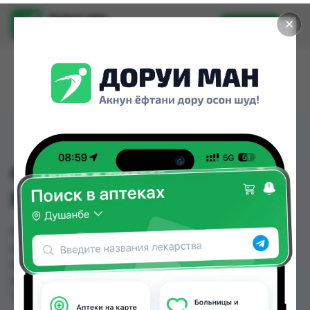
Доруи ман
✕
Установить
Найти лекарства стало еще легче.
ФИЗИОТЕНЗ ТБ 0,2МГ
№28
ФИЗИОТЕНЗ ТБ 0,2МГ №28 можно купить или
заказать в аптеках, Абубакри Карим, Авиценна,
АЗИЗ ВАКО , Алишер-К, Амирӣ, Аптека + 24/7,
Аптека Алфавит по цене от 77.00 TJS до 96.60
TJS в Душанбе и других городах Таджикистана