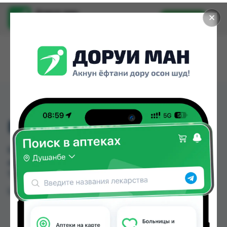
Доруи ман
✕
Установить
Найти лекарства стало еще легче.
БУТЫЛКА-003
БУТЫЛКА-003 можно купить или заказать в
аптеках Душанбе и других городах
Таджикистана
Цена: от
TJS