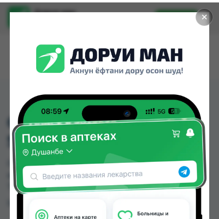
Доруи ман
✕
Установить
Найти лекарства стало еще легче.
CONTOURED LS
SUPPORT L
CONTOURED LS SUPPORT L можно купить или
заказать в аптеках, Нишон №1 по цене от 250.00
TJS в Душанбе и других городах Таджикистана
Цена: от
250.00 TJS