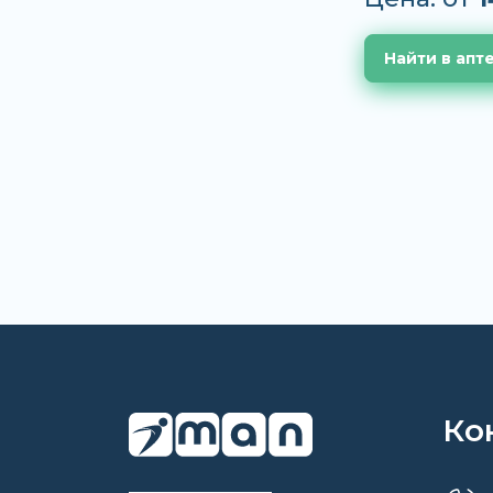
Найти в апт
Ко