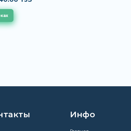
еках
нтакты
Инфо