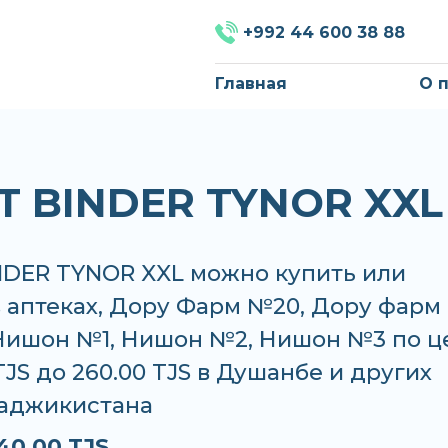
+992 44 600 38 88
Главная
О 
T BINDER TYNOR XXL
NDER TYNOR XXL можно купить или
в аптеках, Дору Фарм №20, Дору фарм
Нишон №1, Нишон №2, Нишон №3 по ц
 TJS до 260.00 TJS в Душанбе и других
Таджикистана
40.00 TJS