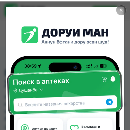
Доруи ман
✕
Установить
Найти лекарства стало еще легче.
INSOLE FULL SILICONE
XL TYNOR
INSOLE FULL SILICONE XL TYNOR можно купить
или заказать в аптеках, Нишон №1, Нишон №3 по
цене от 150.00 TJS до 150.00 TJS в Душанбе и
других городах Таджикистана
Цена: от
150.00 TJS