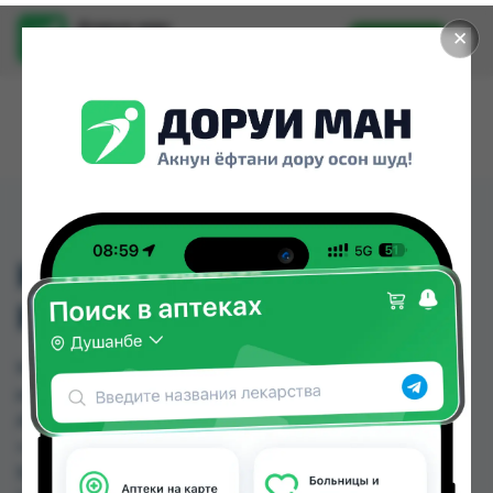
Доруи ман
✕
Установить
Найти лекарства стало еще легче.
КАЛИКОРД 850 ФОРТЕ
КАПС№15
КАЛИКОРД 850 ФОРТЕ КАПС№15 можно купить
или заказать в аптеках, Абубакри Карим,
Авиценна, АЗИЗ ВАКО , Алишер-К, Амирӣ, Аптека
+ 24/7, Аптека Алфавит по цене от 71.50 TJS до
92.00 TJS в Душанбе и других городах