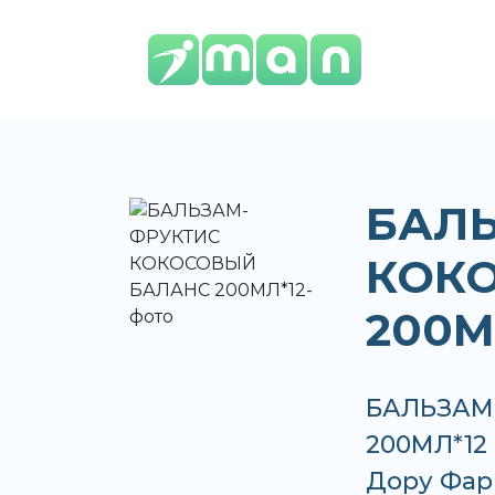
БАЛ
КОК
200М
БАЛЬЗАМ
200МЛ*12 
Дору Фар