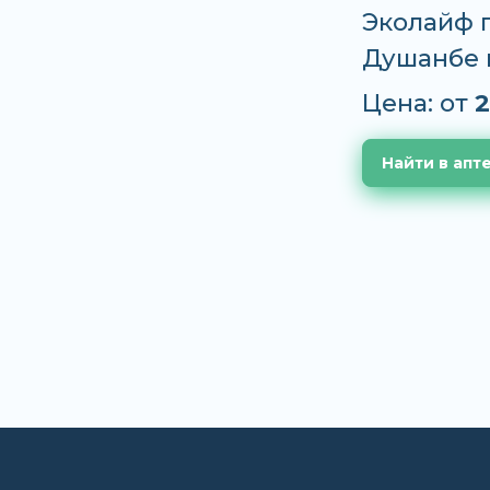
Эколайф п
Душанбе 
Цена: от
2
Найти в апт