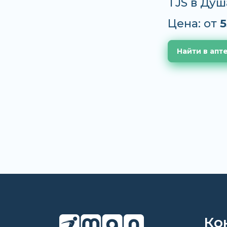
TJS в Душ
Цена: от
5
Найти в апт
Ко