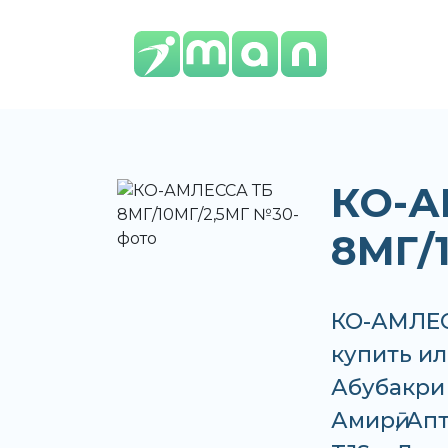
КО-А
8МГ/
КО-АМЛЕС
купить ил
Абубакри 
Амирӣ, Апт