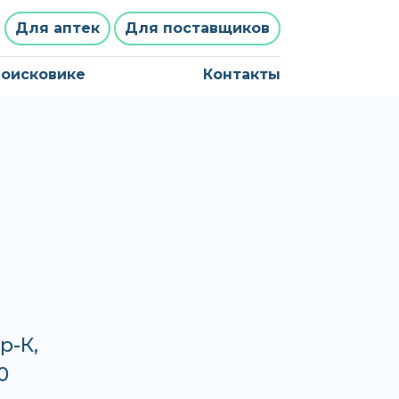
Для аптек
Для поставщиков
поисковике
Контакты
р-К,
0