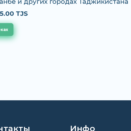
анбе и других городах Таджикистана
5.00 TJS
еках
нтакты
Инфо