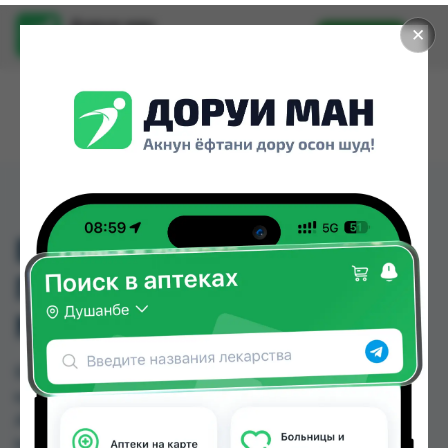
Доруи ман
✕
Установить
Найти лекарства стало еще легче.
БЕЛКАРНИТИН
ПИТЬЕВОЙ 1Г 10МЛ
№10
БЕЛКАРНИТИН ПИТЬЕВОЙ 1Г 10МЛ №10 можно
купить или заказать в аптеках, GS Дорухона,
Авиценна, Аптека + 24/7, Аптека Алфавит, Ватан
№1, Дорухона +7, Дорухона Аптечка-TJ №3 по