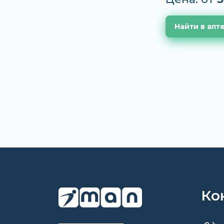
Найти в апт
Ко