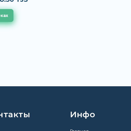
еках
нтакты
Инфо