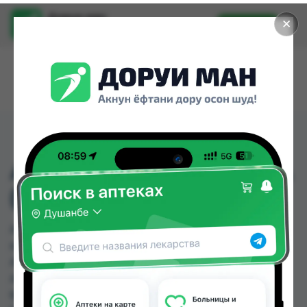
Доруи ман
✕
Установить
Найти лекарства стало еще легче.
АСПИРАТОР ДЛЯ НОСА
(162)
АСПИРАТОР ДЛЯ НОСА (162) можно купить или
заказать в аптеках, Арзон Дору, Аслфарм №1,
Аслфарм №2, Аслфарм №3, Аслфарм №4,
Аслфарм №6, Ватан №1 по цене от 13.10 TJS до
64.00 TJS в Душанбе и других городах