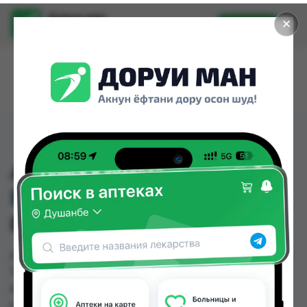
Доруи ман
✕
Установить
Найти лекарства стало еще легче.
ADULPED ДЛЯ
ВЗРОСЛЫХ (МЕДИУМ)
85-125СМ 1Х30 50-70КГ+
ADULPED ДЛЯ ВЗРОСЛЫХ (МЕДИУМ) 85-125СМ
1Х30 50-70КГ+ можно купить или заказать в
аптеках, Нишон №1, Нишон №2, Нишон №3 по
цене от 5.00 TJS до 5.50 TJS в Душанбе и других