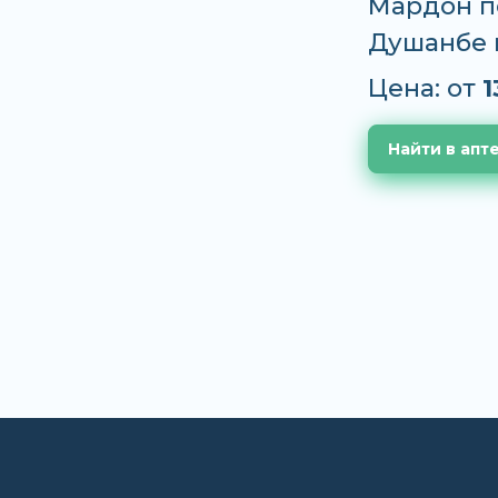
Мардон по
Душанбе 
Цена: от
1
Найти в апт