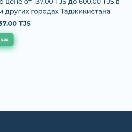
 цене от 137.00 TJS до 600.00 TJS в
и других городах Таджикистана
37.00 TJS
еках