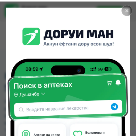
Доруи ман
✕
Установить
Найти лекарства стало еще легче.
H&S 2/1 SMOOTH &
SILKY 200ML
H&S 2/1 SMOOTH & SILKY 200ML можно купить
или заказать в аптеках, Дору Фарм №2, Дору
Фарм №20, Дору Фарм №6, Нишон №1, Нишон
№2, Нишон №3, Самсон фарм по цене от 26.00
TJS до 40.00 TJS в Душанбе и других городах