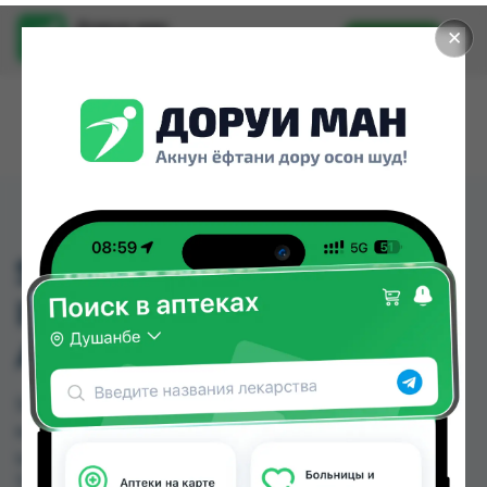
Доруи ман
✕
Установить
Найти лекарства стало еще легче.
SHOULDER
IMMOBILISER "MEDI-
AID"
SHOULDER IMMOBILISER "MEDI-AID" можно
купить или заказать в аптеках, Нишон №1 по
цене от 150.00 TJS в Душанбе и других городах
Таджикистана