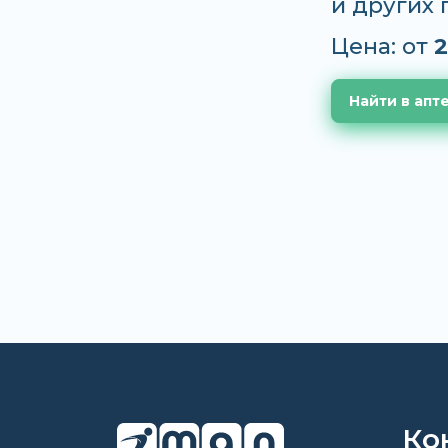
и других
Цена: от
2
Найти в апт
Ко