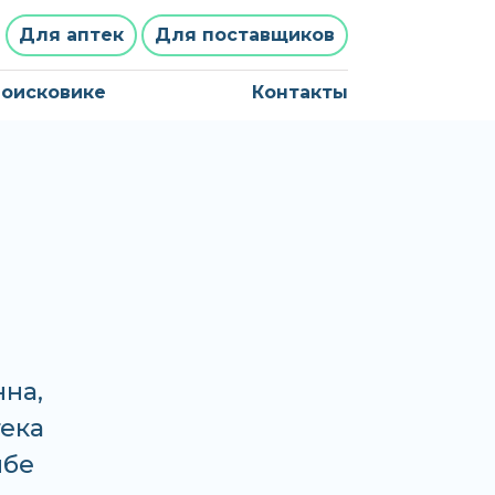
Для аптек
Для поставщиков
поисковике
Контакты
нна,
тека
нбе