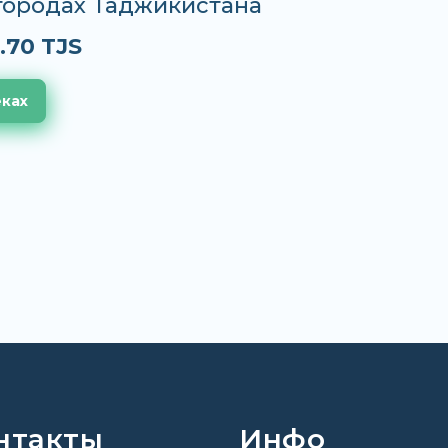
 городах Таджикистана
.70 TJS
еках
нтакты
Инфо