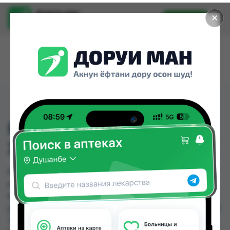
Доруи ман
✕
Установить
Найти лекарства стало еще легче.
КОЛГЕЙТ ЗУБ.П.
ХЕРБАЛ100МЛ
КОЛГЕЙТ ЗУБ.П. ХЕРБАЛ100МЛ можно купить
или заказать в аптеках, Аслфарм №1, Аслфарм
№3, Аслфарм №4, Аслфарм №6, Дору Фарм №2,
Дору Фарм №20, Дору Фарм №6 по цене от 8.00
TJS до 23.00 TJS в Душанбе и других городах