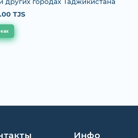
и других городах Таджикистана
.00 TJS
еках
нтакты
Инфо