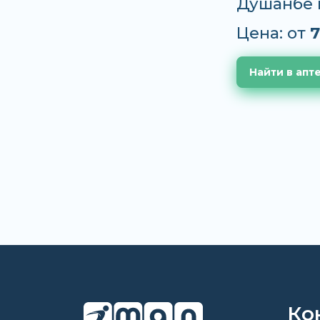
Душанбе 
Цена: от
7
Найти в апт
Ко