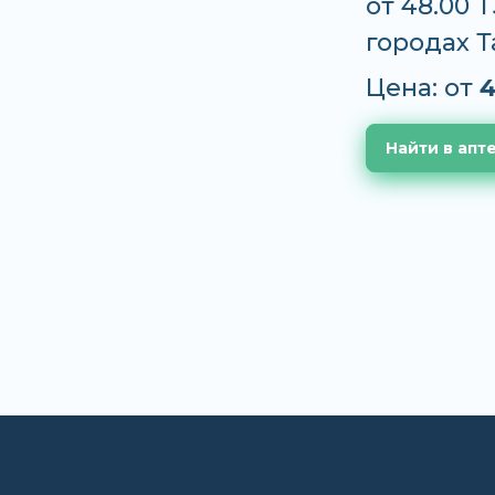
от 48.00 
городах 
Цена: от
4
Найти в апт