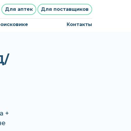
Для аптек
Для поставщиков
поисковике
Контакты
Д/
а +
не