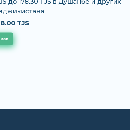
TJS до 178.30 TJS в Душанбе и других
Таджикистана
8.00 TJS
еках