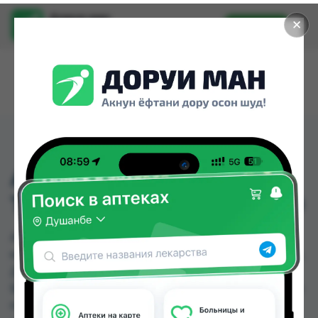
Доруи ман
✕
Установить
Найти лекарства стало еще легче.
АРИФОН РЕТАРД
ТАБ.П.ПЛ/ОБ.1,5МГ №30
АРИФОН РЕТАРД ТАБ.П.ПЛ/ОБ.1,5МГ №30
можно купить или заказать в аптеках, Авиценна,
Дору Фарм №2, Дору фарм №7, Дорухона
Бародарон, Дорухона Сафина, Нишон №1, Руми
по цене от 36.00 TJS до 47.00 TJS в Душанбе и