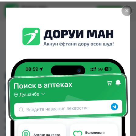
Доруи ман
✕
Установить
Найти лекарства стало еще легче.
КРАСКА ДЛЯ ВОЛОС
ПАЛЛЕТ-RFE 3 -
БАКЛАЖАН
КРАСКА ДЛЯ ВОЛОС ПАЛЛЕТ-RFE 3 -
БАКЛАЖАН можно купить или заказать в
аптеках, Аптека Нур (Nur), Арча, Аслфарм №3,
Аслфарм №6, Ватан №1, Ватан №2, Дору Фарм