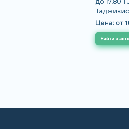
до 17.80 
Таджикис
Цена: от
1
Найти в апт