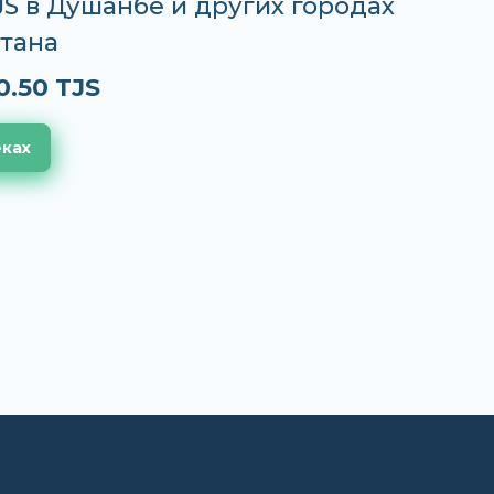
TJS в Душанбе и других городах
тана
0.50 TJS
еках