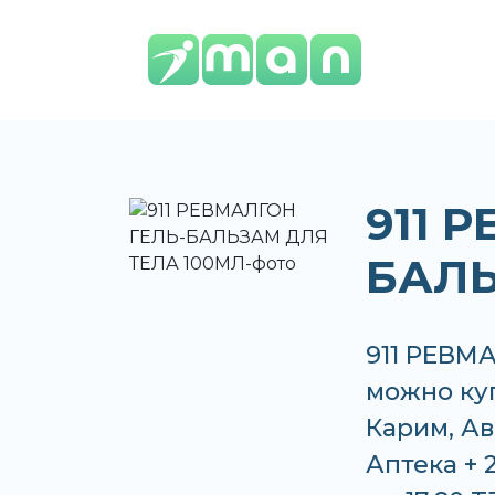
911 
БАЛЬ
911 РЕВМ
можно куп
Карим, Ав
Аптека + 