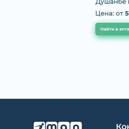
Душанбе 
Цена: от
5
Найти в апт
Ко