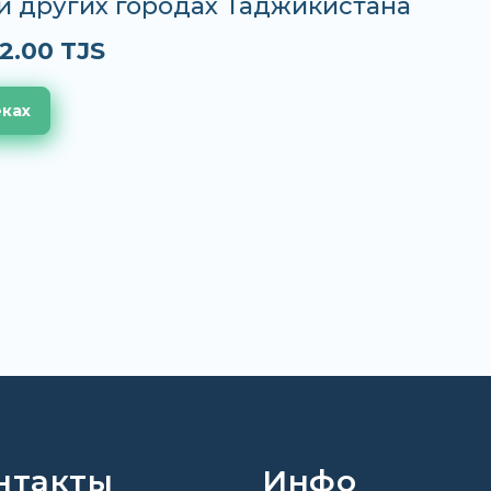
и других городах Таджикистана
2.00 TJS
еках
нтакты
Инфо