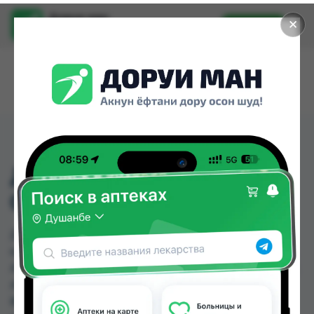
Доруи ман
✕
Установить
Найти лекарства стало еще легче.
ДАВЕРИС ГЛ КАПЛИ
0,004% 2,5МЛ
ДАВЕРИС ГЛ КАПЛИ 0,004% 2,5МЛ можно
купить или заказать в аптеках, Абубакри Карим,
Авиценна, АЗИЗ ВАКО , Алишер-К, Аптека + 24/7,
Аптека Алфавит, Аптека Нур (Nur) по цене от
80.30 TJS до 112.50 TJS в Душанбе и других