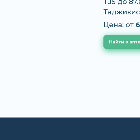
TJS до 87
Таджикис
Цена: от
6
Найти в апт