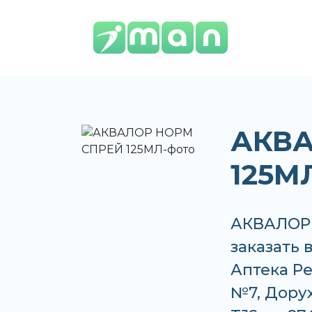
АКВА
125М
АКВАЛОР 
заказать 
Аптека Ре
№7, Дорух