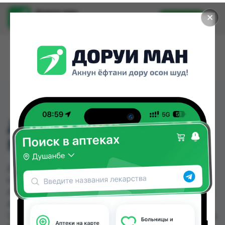
Доруи ман
✕
Установить
Найти лекарства стало еще легче.
ДИЦИНОН ТБ 250МГ
№10 (КОР.№100)
ДИЦИНОН ТБ 250МГ №10 (КОР.№100) можно
купить или заказать в аптеках, Абубакри Карим,
Авиценна, АЗИЗ ВАКО , Алишер-К, Аптека + 24/7,
Аптека Алфавит, Аптека оптовый 24 по цене от
1.20 TJS до 13.78 TJS в Душанбе и других городах