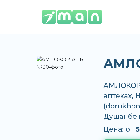
АМЛО
АМЛОКОР-
аптеках, 
(dorukhona
Душанбе 
Цена: от
5