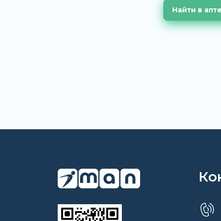
Найти в апт
Ко