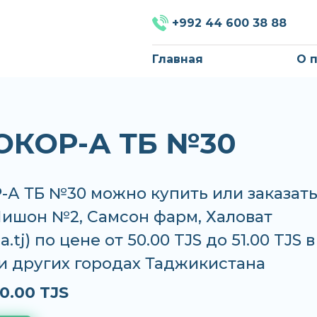
+992 44 600 38 88
Главная
О 
КОР-А ТБ №30
А ТБ №30 можно купить или заказать
Нишон №2, Самсон фарм, Халоват
.tj) по цене от 50.00 TJS до 51.00 TJS в
и других городах Таджикистана
0.00 TJS