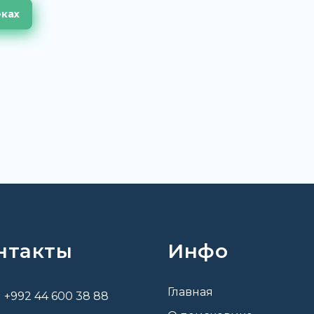
еках
нтакты
Инфо
Главная
+992 44 600 38 88