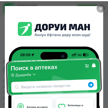
Доруи ман
✕
Установить
Найти лекарства стало еще легче.
АНГИСАРТАН-Г ТБ
50МГ/12,5МГ №14
АНГИСАРТАН-Г ТБ 50МГ/12,5МГ №14 можно
купить или заказать в аптеках, Абубакри Карим,
Авиценна, АЗИЗ ВАКО , Алишер-К, Аптека + 24/7,
Аптека Алфавит, Аптека оптовый 24 по цене от
44.80 TJS до 58.08 TJS в Душанбе и других